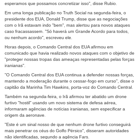
esperamos que possamos concretizar isso", disse Rubio.
Em uma longa publicação no Truth Social na segunda-feira, o
presidente dos EUA, Donald Trump, disse que as negociações
com o Irã estavam indo "bem", mas alertou para novos ataques
caso fracassassem. "Só haverá um Grande Acordo para todos,
ou nenhum acordo", escreveu ele.
Horas depois, o Comando Central dos EUA afirmou em
comunicado que havia realizado novos ataques com o objetivo de
"proteger nossas tropas das ameaças representadas pelas forças
iranianas".
"O Comando Central dos EUA continua a defender nossas forças,
mantendo a moderação durante o cessar-fogo em curso", disse o
capitão da Marinha Tim Hawkins, porta-voz do Comando Central.
Também na segunda-feira, o Irã afirmou ter abatido um drone
furtivo "hostil" usando um novo sistema de defesa aérea,
informaram agências de notícias iranianas, sem especificar a
origem da aeronave.
"Este é um sinal nosso de que nenhum drone furtivo conseguirá
mais penetrar os céus do Golfo Pérsico", disseram autoridades
não identificadas, segundo a agência Fars.