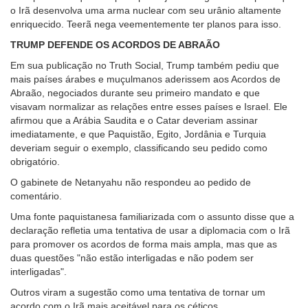
o Irã desenvolva uma arma nuclear com seu urânio altamente
enriquecido. Teerã nega veementemente ter planos para isso.
TRUMP DEFENDE OS ACORDOS DE ABRAÃO
Em sua publicação no Truth Social, Trump também pediu que
mais países árabes e muçulmanos aderissem aos Acordos de
Abraão, negociados durante seu primeiro mandato e que
visavam normalizar as relações entre esses países e Israel. Ele
afirmou que a Arábia Saudita e o Catar deveriam assinar
imediatamente, e que Paquistão, Egito, Jordânia e Turquia
deveriam seguir o exemplo, classificando seu pedido como
obrigatório.
O gabinete de Netanyahu não respondeu ao pedido de
comentário.
Uma fonte paquistanesa familiarizada com o assunto disse que a
declaração refletia uma tentativa de usar a diplomacia com o Irã
para promover os acordos de forma mais ampla, mas que as
duas questões "não estão interligadas e não podem ser
interligadas".
Outros viram a sugestão como uma tentativa de tornar um
acordo com o Irã mais aceitável para os céticos.