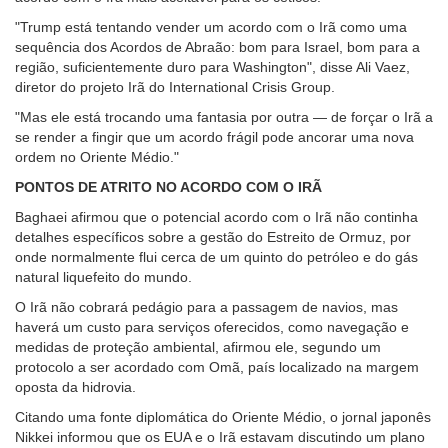
"Trump está tentando vender um acordo com o Irã como uma
sequência dos Acordos de Abraão: bom para Israel, bom para a
região, suficientemente duro para Washington", disse Ali Vaez,
diretor do projeto Irã do International Crisis Group.
"Mas ele está trocando uma fantasia por outra — de forçar o Irã a
se render a fingir que um acordo frágil pode ancorar uma nova
ordem no Oriente Médio."
PONTOS DE ATRITO NO ACORDO COM O IRÃ
Baghaei afirmou que o potencial acordo com o Irã não continha
detalhes específicos sobre a gestão do Estreito de Ormuz, por
onde normalmente flui cerca de um quinto do petróleo e do gás
natural liquefeito do mundo.
O Irã não cobrará pedágio para a passagem de navios, mas
haverá um custo para serviços oferecidos, como navegação e
medidas de proteção ambiental, afirmou ele, segundo um
protocolo a ser acordado com Omã, país localizado na margem
oposta da hidrovia.
Citando uma fonte diplomática do Oriente Médio, o jornal japonês
Nikkei informou que os EUA e o Irã estavam discutindo um plano