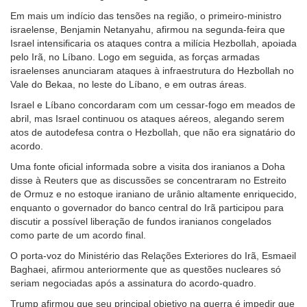
Em mais um indício das tensões na região, o primeiro-ministro
israelense, Benjamin Netanyahu, afirmou na segunda-feira que
Israel intensificaria os ataques contra a milícia Hezbollah, apoiada
pelo Irã, no Líbano. Logo em seguida, as forças armadas
israelenses anunciaram ataques à infraestrutura do Hezbollah no
Vale do Bekaa, no leste do Líbano, e em outras áreas.
Israel e Líbano concordaram com um cessar-fogo em meados de
abril, mas Israel continuou os ataques aéreos, alegando serem
atos de autodefesa contra o Hezbollah, que não era signatário do
acordo.
Uma fonte oficial informada sobre a visita dos iranianos a Doha
disse à Reuters que as discussões se concentraram no Estreito
de Ormuz e no estoque iraniano de urânio altamente enriquecido,
enquanto o governador do banco central do Irã participou para
discutir a possível liberação de fundos iranianos congelados
como parte de um acordo final.
O porta-voz do Ministério das Relações Exteriores do Irã, Esmaeil
Baghaei, afirmou anteriormente que as questões nucleares só
seriam negociadas após a assinatura do acordo-quadro.
Trump afirmou que seu principal objetivo na guerra é impedir que