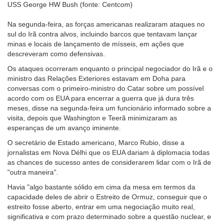
USS George HW Bush (fonte: Centcom)
Na segunda-feira, as forças americanas realizaram ataques no
sul do Irã contra alvos, incluindo barcos que tentavam lançar
minas e locais de lançamento de mísseis, em ações que
descreveram como defensivas.
Os ataques ocorreram enquanto o principal negociador do Irã e o
ministro das Relações Exteriores estavam em Doha para
conversas com o primeiro-ministro do Catar sobre um possível
acordo com os EUA para encerrar a guerra que já dura três
meses, disse na segunda-feira um funcionário informado sobre a
visita, depois que Washington e Teerã minimizaram as
esperanças de um avanço iminente.
O secretário de Estado americano, Marco Rubio, disse a
jornalistas em Nova Délhi que os EUA dariam à diplomacia todas
as chances de sucesso antes de considerarem lidar com o Irã de
"outra maneira".
Havia "algo bastante sólido em cima da mesa em termos da
capacidade deles de abrir o Estreito de Ormuz, conseguir que o
estreito fosse aberto, entrar em uma negociação muito real,
significativa e com prazo determinado sobre a questão nuclear, e