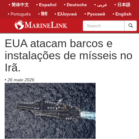
• 简体中文
• Español
• Deutsche
• عربى
• 日本語
• Português
• हिंदी
• Ελληνικά
• Русский
• English
EUA atacam barcos e
instalações de mísseis no
Irã.
•
26 maio 2026